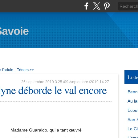
Savoie
l'adule...
Ténors >>
List
25 septembre 2019
3
25
/
09
/
septembre
/
2019
14:27
lyne déborde le val encore
Benn
Au la
Écout
San S
Le Ci
Madame Guaraldo, qui a tant œuvré