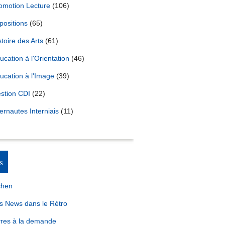
omotion Lecture
(106)
positions
(65)
stoire des Arts
(61)
ucation à l'Orientation
(46)
ucation à l'Image
(39)
stion CDI
(22)
ternautes Interniais
(11)
s
chen
s News dans le Rétro
vres à la demande