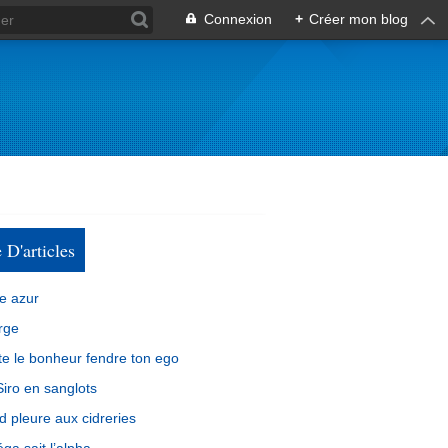
Connexion
+
Créer mon blog
e D'articles
e azur
rge
e le bonheur fendre ton ego
iro en sanglots
d pleure aux cidreries