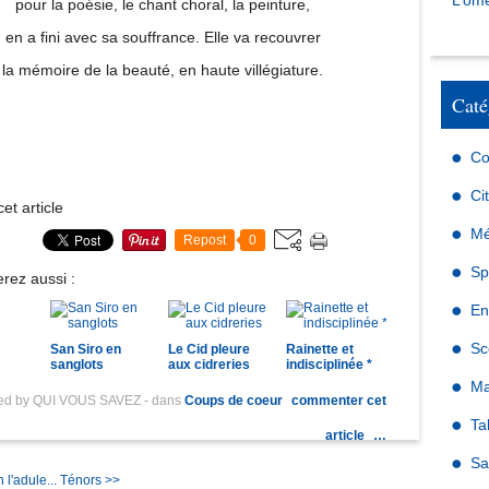
L’omé
pour la poésie, le chant choral, la peinture,
en a fini avec sa souffrance. Elle va recouvrer
la mémoire de la beauté, en haute villégiature.
Caté
Co
Ci
et article
Mé
Repost
0
Sp
rez aussi :
En
Sc
San Siro en
Le Cid pleure
Rainette et
sanglots
aux cidreries
indisciplinée *
Ma
hed by QUI VOUS SAVEZ
-
dans
Coups de coeur
commenter cet
Ta
article
…
Sa
l'adule...
Ténors >>