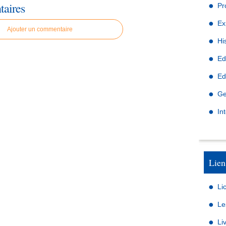
aires
Pr
Ex
Ajouter un commentaire
Hi
Ed
Ed
Ge
In
Lien
Li
Le
Li