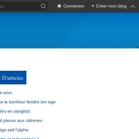
Connexion
+
Créer mon blog
e D'articles
e azur
e le bonheur fendre ton ego
iro en sanglots
d pleure aux cidreries
ga sait l’alpha