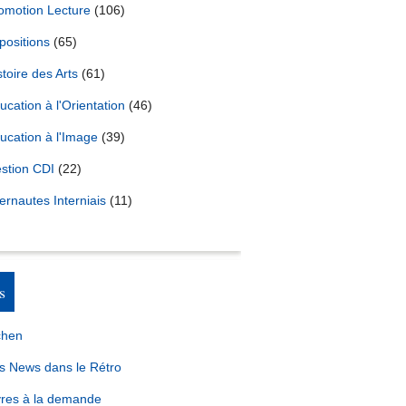
omotion Lecture
(106)
positions
(65)
stoire des Arts
(61)
ucation à l'Orientation
(46)
ucation à l'Image
(39)
stion CDI
(22)
ternautes Interniais
(11)
s
chen
s News dans le Rétro
vres à la demande