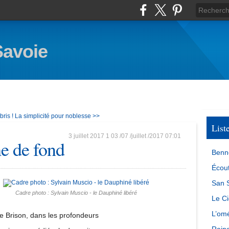
Savoie
ris !
La simplicité pour noblesse >>
List
3 juillet 2017
1
03
/
07
/
juillet
/
2017
07:01
e de fond
Benn
Écout
San S
Cadre photo : Sylvain Muscio - le Dauphiné libéré
Le Ci
L’omé
e Brison, dans les profondeurs