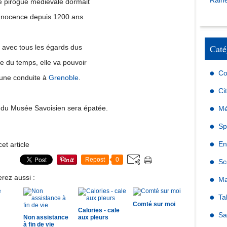
Raine
e pirogue médiévale dormait
innocence depuis 1200 ans.
Caté
avec tous les égards dus
 du temps, elle va pouvoir
Co
 une conduite à
Grenoble
.
Ci
e du Musée Savoisien sera épatée.
Mé
Sp
En
et article
Repost
0
Sc
rez aussi :
Ma
Ta
Comté sur moi
Calories - cale
Sa
Non assistance
aux pleurs
à fin de vie