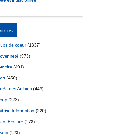
tte et indisciplinée *
gories
ups de coeur
(1337)
toyenneté
(973)
moire
(491)
ort
(450)
trée des Artistes
(443)
oop
(223)
îtrise Information
(220)
lent Ecriture
(178)
voie
(123)