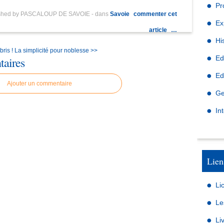
Pr
ished by PASCALOUP DE SAVOIE
-
dans
Savoie
commenter cet
Ex
article
…
Hi
ris !
La simplicité pour noblesse >>
Ed
aires
Ed
Ajouter un commentaire
Ge
In
Lien
Li
Le
Li