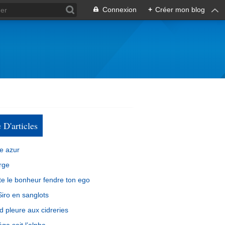
Connexion
+
Créer mon blog
e D'articles
e azur
rge
e le bonheur fendre ton ego
iro en sanglots
d pleure aux cidreries