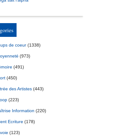
ga sait l’alpha
gories
ups de coeur
(1338)
toyenneté
(973)
moire
(491)
ort
(450)
trée des Artistes
(443)
oop
(223)
îtrise Information
(220)
lent Ecriture
(178)
voie
(123)