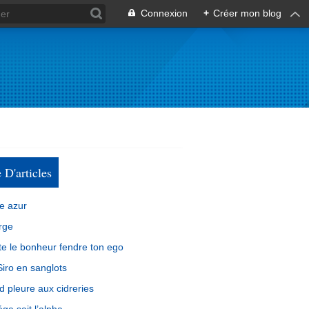
Connexion
+
Créer mon blog
e D'articles
e azur
rge
e le bonheur fendre ton ego
iro en sanglots
d pleure aux cidreries