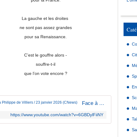
pour la France.
L’omé
La gauche et les droites
ne sont pas assez grandes
Caté
pour sa Renaissance.
Co
Ci
C’est le gouffre alors -
souffre-t-il
Mé
que l’on vote encore ?
Sp
En
Sc
Face à Philippe de Villiers / 23 janvier 2026 (CNews)
Ma
https://www.youtube.com/watch?v=6GBDylFiiNY
Ta
Sa