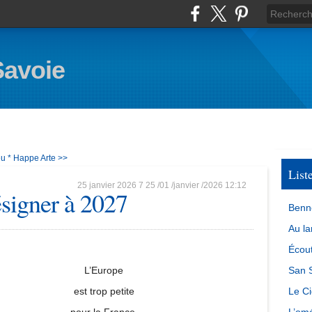
Savoie
u *
Happe Arte >>
List
25 janvier 2026
7
25
/
01
/
janvier
/
2026
12:12
ésigner à 2027
Benn
Au la
Écout
L’Europe
San S
est trop petite
Le Ci