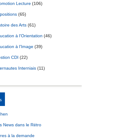
omotion Lecture
(106)
positions
(65)
stoire des Arts
(61)
ucation à l'Orientation
(46)
ucation à l'Image
(39)
stion CDI
(22)
ternautes Interniais
(11)
s
chen
s News dans le Rétro
vres à la demande