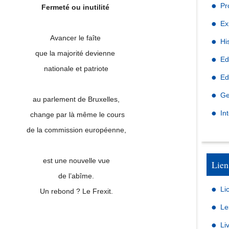
Pr
Fermeté ou inutilité
Ex
Avancer le faîte
Hi
que la majorité devienne
Ed
nationale et patriote
Ed
Ge
au parlement de Bruxelles,
In
change par là même le cours
de la commission européenne,
est une nouvelle vue
Lien
de l’abîme.
Li
Un rebond ? Le Frexit.
Le
Li