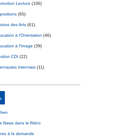
omotion Lecture
(106)
positions
(65)
stoire des Arts
(61)
ucation à l'Orientation
(46)
ucation à l'Image
(39)
stion CDI
(22)
ternautes Interniais
(11)
s
chen
s News dans le Rétro
vres à la demande