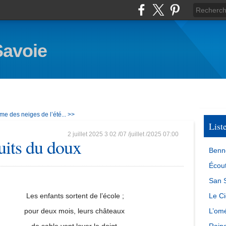
Savoie
me des neiges de l’été... >>
List
2 juillet 2025
3
02
/
07
/
juillet
/
2025
07:00
uits du doux
Benn
Écout
San S
Les enfants sortent de l’école ;
Le Ci
pour deux mois, leurs châteaux
L’omé