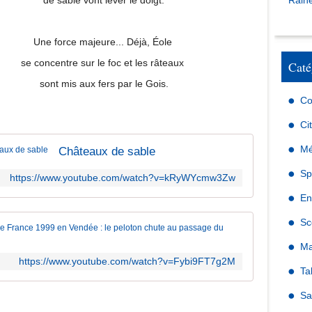
de sable vont lever le doigt.
Raine
Une force majeure... Déjà, Éole
se concentre sur le foc et les râteaux
Caté
sont mis aux fers par le Gois.
Co
Ci
Mé
Châteaux de sable
Sp
https://www.youtube.com/watch?v=kRyWYcmw3Zw
En
Sc
Tour de Fr
Ma
https://www.youtube.com/watch?v=Fybi9FT7g2M
Ta
Sa