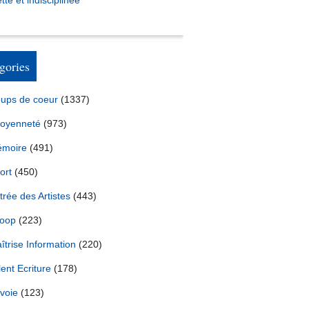
tte et indisciplinée *
gories
ups de coeur
(1337)
toyenneté
(973)
moire
(491)
ort
(450)
trée des Artistes
(443)
oop
(223)
ance 1999 en Vendée : le peloton chute au passage du Gois
îtrise Information
(220)
lent Ecriture
(178)
voie
(123)