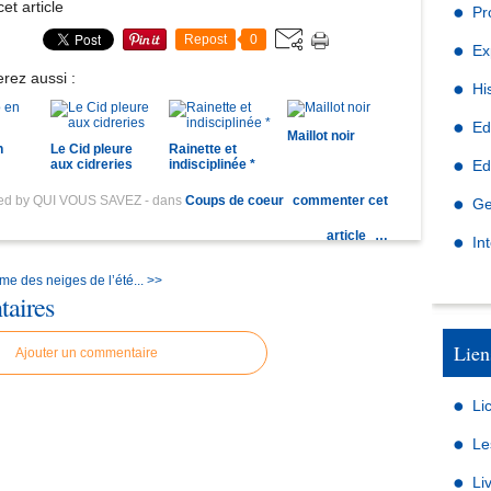
et article
Pr
Repost
0
Ex
rez aussi :
Hi
Ed
Maillot noir
n
Le Cid pleure
Rainette et
aux cidreries
indisciplinée *
Ed
hed by QUI VOUS SAVEZ
-
dans
Coups de coeur
commenter cet
Ge
article
…
In
me des neiges de l’été... >>
aires
Lien
Ajouter un commentaire
Li
Le
Li