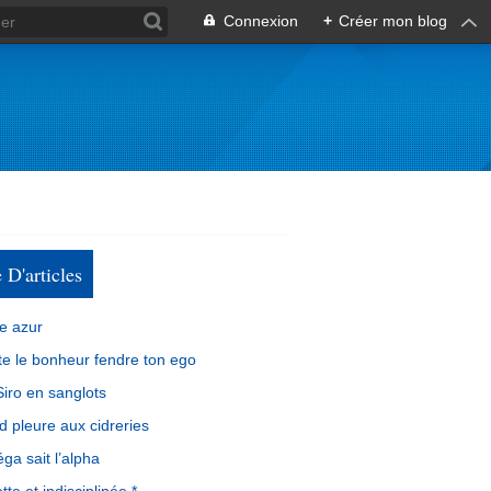
Connexion
+
Créer mon blog
e D'articles
e azur
e le bonheur fendre ton ego
iro en sanglots
d pleure aux cidreries
ga sait l’alpha